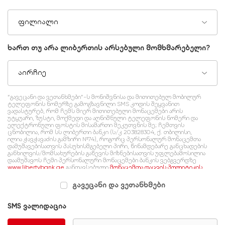
ფილიალი
ხართ თუ არა ლიბერთის არსებული მომხმარებელი?
აირჩიე
“გავეცანი და ვეთანხმები”-ს მონიშვნისა და მითითებულ მობილურ
ტელეფონის ნომერზე გამოგზავნილი SMS კოდის შეყვანით
ვადასტურებ, რომ ჩემს მიერ მითითებული მონაცემები არის
უტყუარი, ზუსტი, მოქმედი და აღნიშნული ტელეფონის ნომერი და
ელექტრონული ფოსტის მისამართი მეკუთვნის მე; ჩემთვის
ცნობილია, რომ სს ლიბერთი ბანკი (ს/კ 203828304, ქ. თბილისი,
ილია ჭავჭავაძის გამზირი №74), როგორც პერსონალურ მონაცემთა
დამუშავებისათვის პასუხისმგებელი პირი, წინამდებარე განცხადების
განხილვის/მომსახურების გაწევის მიზნებისათვის უფლებამოსილია
დაამუშავოს ჩემი პერსონალური მონაცემები ბანკის ვებგვერდზე
www.libertybank.ge
განთავსებული
მონაცემთა დაცვის პოლიტიკის
შესაბამისად, რომელსაც გაცნობილი ვარ და ვეთანხმები.
გავეცანი და ვეთანხმები
SMS ვალიდაცია