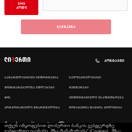
SMS
კოდი
გაგზავნა
კონტაქტი
სამართლებრივი ინფორმაცია
ხელშეკრულებები
მომხმარებელთა უფლებები
ტენდერები
AML
ინფორმაციული უსაფრთხოება
კორპორატიული მმართველობა
მონაცემთა დაცვის პოლიტიკა
თქვენ იმყოფებით ლიბერთი ბანკის ვებგვერდზე.
ვებგვერდი იყენებს „მზა-ჩანაწერებს“ (Cookies). „მზა-