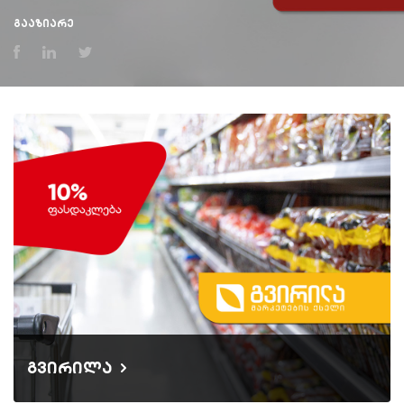
გააზიარე
გვირილა