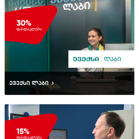
ევექსი ლაბი