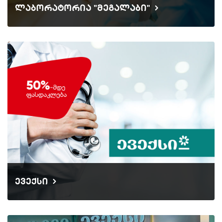
ლაბორატორია "მეგალაბი"
ევექსი