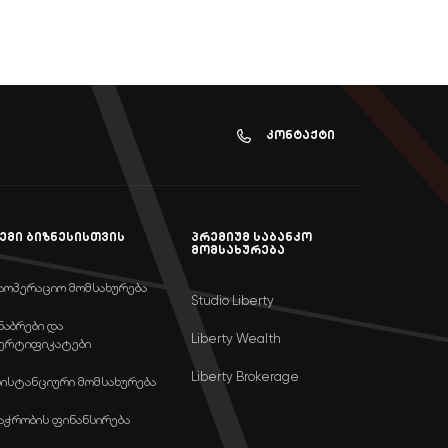
კონტაქტი
ემი ბიზნესისთვის
პრემიუმ საბანკო
მომსახურება
აოპერაციო მომსახურება
Studio Liberty
ნაბრები და
Liberty Wealth
ერტიფიკატები
Liberty Brokerage
ისტანციური მომსახურება
აჭრობის ფინანსირება