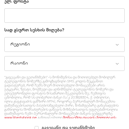
ელ. ფოსტა
სად გსურთ სესხის მიღება?
რეგიონი
რაიონი
“გავეცანი და ვეთანხმები”-ს მონიშვნისა და მითითებულ მობილურ
ტელეფონის ნომერზე გამოგზავნილი SMS კოდის შეყვანით
ვადასტურებ, რომ ჩემს მიერ მითითებული მონაცემები არის
უტყუარი, ზუსტი, მოქმედი და აღნიშნული ტელეფონის ნომერი და
ელექტრონული ფოსტის მისამართი მეკუთვნის მე; ჩემთვის
ცნობილია, რომ სს ლიბერთი ბანკი (ს/კ 203828304, ქ. თბილისი,
ილია ჭავჭავაძის გამზირი №74), როგორც პერსონალურ მონაცემთა
დამუშავებისათვის პასუხისმგებელი პირი, წინამდებარე განცხადების
განხილვის/მომსახურების გაწევის მიზნებისათვის უფლებამოსილია
დაამუშავოს ჩემი პერსონალური მონაცემები ბანკის ვებგვერდზე
www.libertybank.ge
განთავსებული
მონაცემთა დაცვის პოლიტიკის
შესაბამისად, რომელსაც გაცნობილი ვარ და ვეთანხმები.
გავეცანი და ვეთანხმები